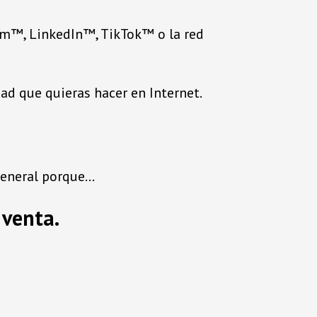
m™, LinkedIn™, TikTok™ o la red
ad que quieras hacer en Internet.
 general porque…
 venta.