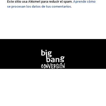
Este sitio usa Akismet para reducir el spam.
Aprende cómo
se procesan los datos de tus comentarios
.
Copyright © 2014-2026 Copywriting de Otra Galaxia
Aviso legal
Privacidad
Cookies
This site is not a part of the Facebook website or Facebook Inc .
Additionally, This site is NOT endorsed by Facebook in any way.