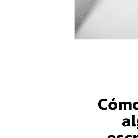
Cómo
al
esc