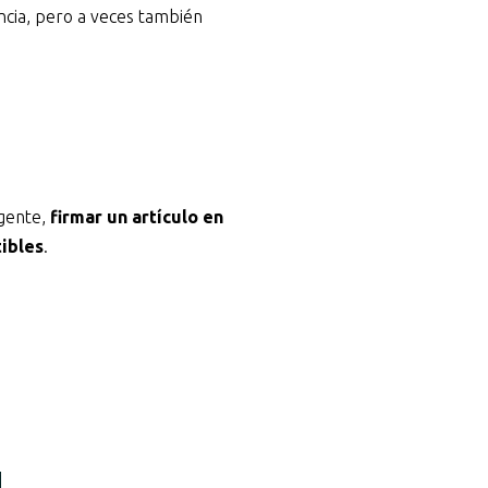
encia, pero a veces también
 gente,
firmar un artículo en
tibles
.