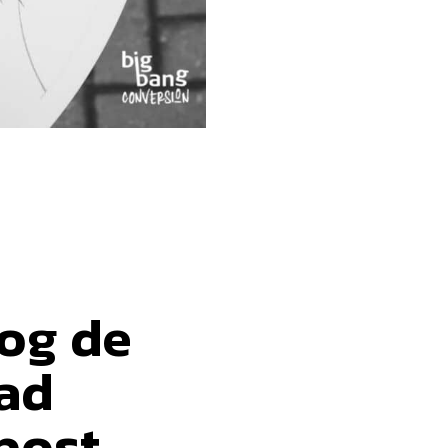
og de
dad
post